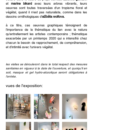
et
marine bikard
avec leurs arbres vibrants, leurs
oeuvres sont toutes traversées d'un tropisme floral et
végétal, quand il n'est pas naturaliste, comme dans les
dessins ornithologiques d'
alžběta wolfova.
à ce titre, ces oeuvres graphiques témoignent de
l’importance de la thématique du lien avec la nature
qu'entretiennent les artistes contemporains ; thématique
exacerbée par un printemps 2020 qui a intensifié chez
chacun le besoin de rapprochement, de compréhension,
et d’intimité avec l'univers végétal.
les visites se dérouleront dans le total respect des mesures
sanitaires en vigueur à la date de l’ouverture, et quoiqu’il en
soit, masque et gel hydro-alcoolique seront obligatoires à
l’entrée.
vues de l'exposition: