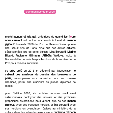
manon gignoux, 2021, drap peint
© gilles dantzer
communiqué de presse
muriel fagnoni et julia gai
, créatrices de
quand les fl
e
urs
nous sauvent
ont décidé de soutenir le travail de
manon
gignoux
, lauréate 2020 du Prix du Dessin Contemporain
des Beaux-Arts de Paris, ainsi que des autres artistes
sélectionnées lors de cette édition,
Lina Benzerti, Marine
Bikard, Fabienne Gillmann, Alžběta Wolfova
, suite à
l'impossibilité de tenir l'exposition lors de la remise de ce
Prix pour raisons sanitaires.
ce prix, créé en 2013 et décerné par l’association l
e
cabinet des amateurs de dessins des beaux-arts de
paris
, récompense un.e lauréat.e pour son œuvre
dessinée, parmi des étudiants ou jeunes diplômés de
l’ecole.
pour l’édition 2020, six artistes femmes sont ainsi
sélectionnées déployant des univers et des pratiques
graphiques diversifiées. pour autant, que ce soit
manon
gignoux
avec ses fresques florales, et
lina benzerti
avec
ses herbiers en cyanotype, réalisés au ministère de la
culture dans le cadre du projet camus,
fabienne gillmann